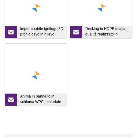
Impermeabile ignifugo 3D
Decking in HDPE di alta
profilo cavo in rilievo
qualità realizzato in
Piscina all'aperto Patio da
composito di legno-
giardino Materiale WPC
plastica WPC a
Pavimentazione Tavola in
coestrusione solida
legno Decking composito
resistente alle crepe e
in plastica di legno
alla putrefazione per
progetti esterni
Anima in pannello in
schiuma WPC, materiale
da costruzione,
etichettatura, pannello
rivestito morbido e duro,
pannello fai-da-te,
pannello per terrazza
composito in legno-